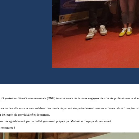
, Organisation Non-Gouvernementale (ONG) internationale de femmes engagées dans la vie professionnelle et so
ause de cette association caritative. Les droits de jeu ont été partiellement reversés à l’association Soroptimist
bel esprit de convivialité et de partage.
inée très agréablement par un buffet gourmand préparé par Mickaël et l’équipe du restaurant.
 rencontres !