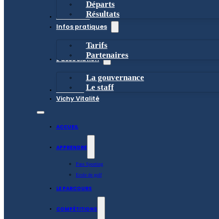
Départs
Résultats
Actualités
Infos pratiques
Tarifs
Partenaires
L’association
La gouvernance
Le staff
Contact
Vichy Vitalité
ACCUEIL
APPRENDRE
Pass Sporting
Ecole de golf
LE PARCOURS
COMPÉTITIONS