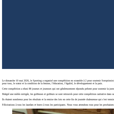
Le dimanche 10 mai 2026, le Sporting a organisé une compétition en scramble à 2 pour soutenir Soroptimist
pour tous, le statut et la condition de la femme, l’éducation, l’égalité, le développement et la paix.
Cette compétition a réuni 88 joueurs et joueuses qui ont généreusement répondu présent pour soutenir la juste c
Malgré une météo mitigée, les golfeuses et golfeurs se sont retrouvés pour cette compétition caritative dans un 
Ils étaient nombreux pour les résultats et la remise des lots en cette fin de journée chaleureuse qui s’est term
Félicitations à tous les lauréats et bravo à tous les participants. Nous vous attendons tous pour les prochaines