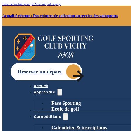
Passer au contenu principal
Passer au pied de page
Actualité récente :
Des voitures de collection au service des vainqueurs
Réserver un départ
Accueil
Apprendre
Pass Sporting
Ecole de golf
Le parcours
Compétitions
Calendrier & inscriptions