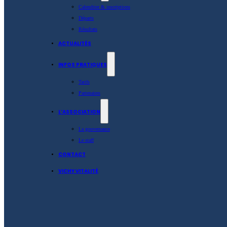
Calendrier & inscriptions
Départs
Résultats
ACTUALITÉS
INFOS PRATIQUES
Tarifs
Partenaires
L’ASSOCIATION
La gouvernance
Le staff
CONTACT
VICHY VITALITÉ