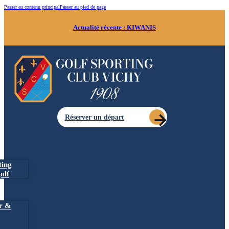
Passer au contenu principal
Passer au pied de page
Actualité récente :
KIWANIS
Réserver un départ
ting
olf
r &