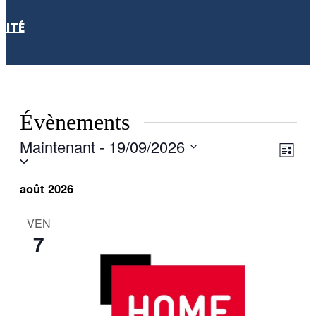
LITÉ
Évènements
Maintenant
 - 
19/09/2026
Navi
Navi
Liste
Sélectionnez
de
par
une
date.
août 2026
vue
consu
Évè
VEN
7