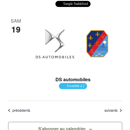
Simple Stableford
SAM
19
DS automobiles
Scramble à 2
Évènements
Évènements
précédents
suivants
S’abonner au calendrier