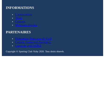
INFORMATIONS
L’association
Tarifs
Contact
Mentions légales
PARTENAIRES
Fédération Française de Golf
Comité Territorial Auvergne
Ligue de golf AURA
Copyright © Sporting Club Vichy 2026. Tous droits réservés.