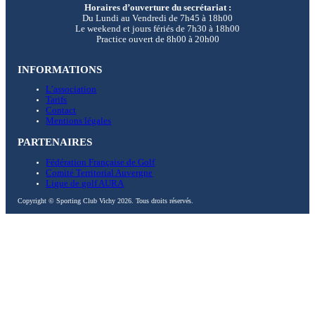
Horaires d’ouverture du secrétariat :
Du Lundi au Vendredi de 7h45 à 18h00
Le weekend et jours fériés de 7h30 à 18h00
Practice ouvert de 8h00 à 20h00
INFORMATIONS
L’association
Tarifs
Contact
Mentions légales
PARTENAIRES
Fédération Française de Golf
Comité Territorial Auvergne
Ligue de golf AURA
Copyright © Sporting Club Vichy 2026. Tous droits réservés.