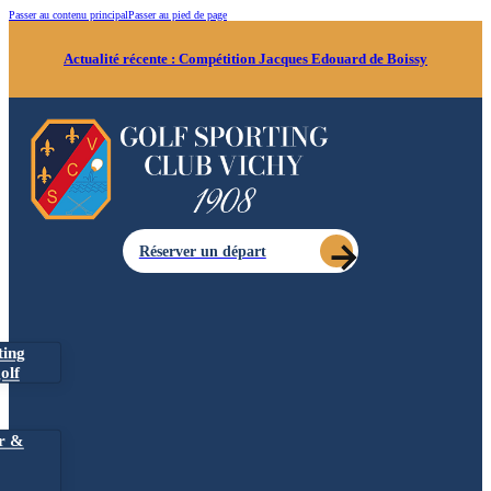
Passer au contenu principal
Passer au pied de page
Actualité récente :
Compétition Jacques Edouard de Boissy
Réserver un départ
ting
olf
r &