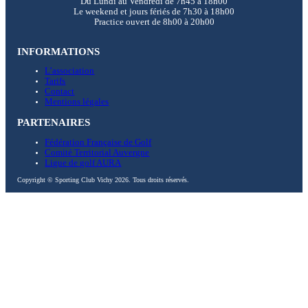
Du Lundi au Vendredi de 7h45 à 18h00
Le weekend et jours fériés de 7h30 à 18h00
Practice ouvert de 8h00 à 20h00
INFORMATIONS
L’association
Tarifs
Contact
Mentions légales
PARTENAIRES
Fédération Française de Golf
Comité Territorial Auvergne
Ligue de golf AURA
Copyright © Sporting Club Vichy 2026. Tous droits réservés.