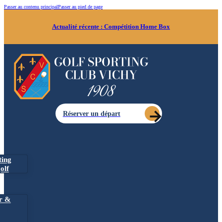
Passer au contenu principal
Passer au pied de page
Actualité récente :
Compétition Home Box
Réserver un départ
ting
olf
r &