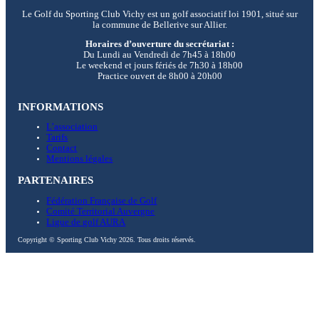
Le Golf du Sporting Club Vichy est un golf associatif loi 1901, situé sur
la commune de Bellerive sur Allier.
Horaires d’ouverture du secrétariat :
Du Lundi au Vendredi de 7h45 à 18h00
Le weekend et jours fériés de 7h30 à 18h00
Practice ouvert de 8h00 à 20h00
INFORMATIONS
L’association
Tarifs
Contact
Mentions légales
PARTENAIRES
Fédération Française de Golf
Comité Territorial Auvergne
Ligue de golf AURA
Copyright © Sporting Club Vichy 2026. Tous droits réservés.