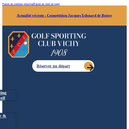
Passer au contenu principal
Passer au pied de page
Actualité récente :
Compétition Jacques Edouard de Boissy
Réserver un départ
ting
olf
r &