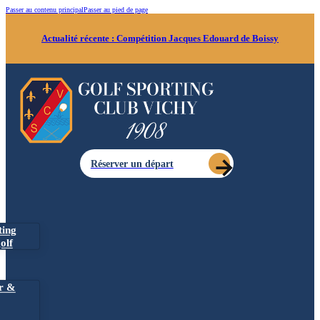
Passer au contenu principal
Passer au pied de page
Actualité récente :
Compétition Jacques Edouard de Boissy
Réserver un départ
ting
olf
r &